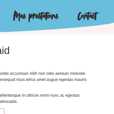
Mes prestations
Contact
aid
lestie accumsan nibh non odio aenean molestie
consequat risus tellus amet augue egestas mauris
 pellentesque in ultrices enim nunc ac egestas
malesuada.